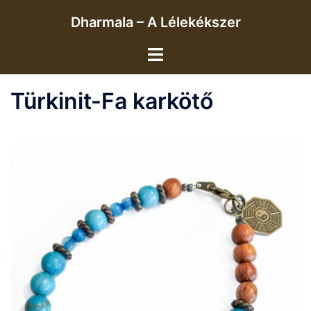
Skip
Dharmala – A Lélekékszer
to
content
Toggle
menu
Türkinit-Fa karkötő