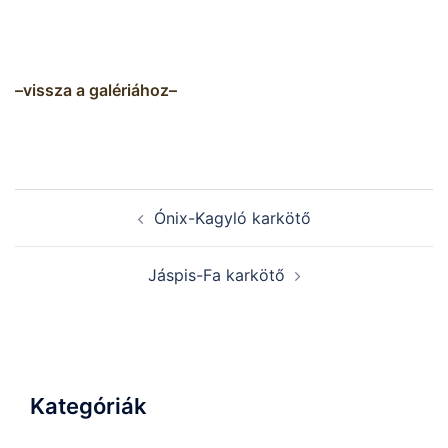
–
vissza a galériához
–
Post
Ónix-Kagyló karkötő
navigation
Jáspis-Fa karkötő
Kategóriák