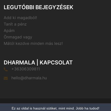
LEGUTÓBBI BEJEGYZÉSEK
Add ki magadból!
Tanít a pénz
Apám
Önmagad vagy
Mától kezdve minden más lesz!
DHARMALA | KAPCSOLAT
+36306309811
hello@dharmala.hu
© 2026 Dharmala - A Lélekékszer. Proudly powered
Ez az oldal is használ sütiket, mint mind. Jobb ha tudod!