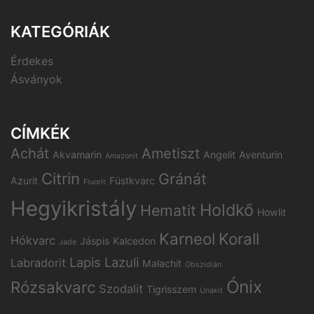
KATEGÓRIÁK
Érdekes
Ásványok
CÍMKÉK
Achát
Ametiszt
Akvamarin
Angelit
Aventurin
Amazonit
Citrin
Gránát
Azurit
Füstkvarc
Fluorit
Hegyikristály
Holdkő
Hematit
Howlit
Karneol
Korall
Hókvarc
Jáspis
Kalcedon
Jade
Lapis Lazuli
Labradorit
Malachit
Obszidián
Ónix
Rózsakvarc
Szodalit
Tigrisszem
Unakit