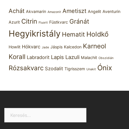
Achát
Ametiszt
Akvamarin
Angelit
Aventurin
Amazonit
Citrin
Gránát
Azurit
Füstkvarc
Fluorit
Hegyikristály
Holdkő
Hematit
Karneol
Hókvarc
Howlit
Jáspis
Kalcedon
Jade
Korall
Lapis Lazuli
Labradorit
Malachit
Obszidián
Ónix
Rózsakvarc
Szodalit
Tigrisszem
Unakit
Keresés: